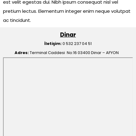
est velit egestas dui. Nibh ipsum consequat nisl vel
pretium lectus. Elementum integer enim neque volutpat
ac tincidunt.
Dinar
İletişim:
0 532 237 04 51
Adres:
Terminal Caddesi No:16 03400 Dinar – AFYON