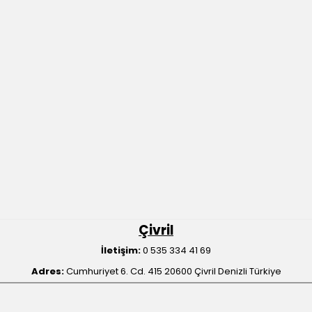
Çivril
İletişim:
0 535 334 41 69
Adres:
Cumhuriyet 6. Cd. 415 20600 Çivril Denizli Türkiye