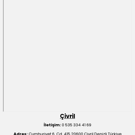
Çivril
İletişim:
0 535 334 41 69
Adres:
Cumhuriyet 6. Cd. 415 20600 Çivril Denizli Türkiye