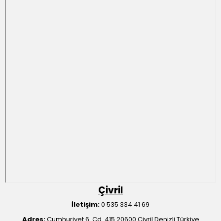
Çivril
İletişim:
0 535 334 41 69
Adres:
Cumhuriyet 6. Cd. 415 20600 Çivril Denizli Türkiye